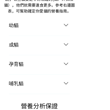
貓），他們就需要進食更多。參考右邊圖
表，可幫助確定你愛貓的營養指南。
幼貓
按成貓每日餵食的份量2倍
成貓
按體重每2-3磅每日餵食一罐
孕育貓
按成貓每日餵食的份量3倍
哺乳貓
按成貓每日餵食的份量3倍
營養分析保證