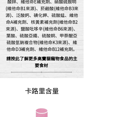
酸鋅、維他命E補充劑、硝酸硫胺明
(維他命B1來源)、菸鹼酸(維他命B3來
源)、泛酸鈣、碘化鉀、硫酸錳、維他
命A補充劑、核黃素補充劑(維他命B2
來源)、鹽酸吡哆辛(維他命B6來源)、
葉酸、硫酸亞鐵、硫酸銅、甲萘醌亞
硫酸氫鈉複合物(維他命K3來源)、維
他命D3補充劑、維他命B12補充劑。
請按此了解更多高竇貓寵物食品的主
要食材
卡路里含量