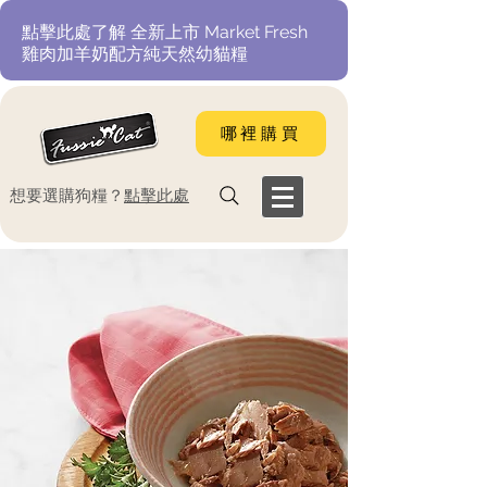
​點擊此處了解 全新上市 Market Fresh
雞肉加羊奶配方純天然幼貓糧
哪裡購買
​想要選購狗糧？
點擊此處