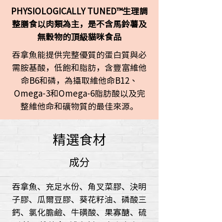
PHYSIOLOGICALLY TUNED™生理調
整膳食以肉類為主，是不含馬鈴薯及
無穀物的頂級貓咪食品
吞拿魚能提供完整優質的蛋白質與必
需胺基酸，低飽和脂肪，含豐富維他
命B6和磷，為攝取維他命B12、
Omega-3和Omega-6脂肪酸以及完
整維他命和礦物質的最佳來源。
精選食材
成分
吞拿魚、充足水份、角叉菜膠、決明
子膠、瓜爾豆膠、葵花籽油、磷酸三
鈣、氯化膽鹼、牛磺酸、果寡醣、硫