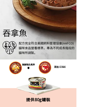
吞拿魚
配方完全符合美國飼料
管理協會(AAFCO)
貓咪食品營養標準，專為不同成長階段的
貓咪所調製。
無穀物及馬鈴
添加 Ω3&6
薯
提供80g罐裝