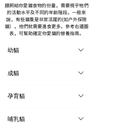
餵飼給你愛貓食物的份量，需要視乎牠們
的活動水平及不同的年齡階段。一般來
說，有些貓隻是非常活躍的(如戶外探險
貓），他們就需要進食更多。參考右邊圖
表，可幫助確定你愛貓的營養指南。
幼貓
按成貓每日餵食的份量2倍
成貓
按體重每2-3磅每日餵食一罐
孕育貓
按成貓每日餵食的份量3倍
哺乳貓