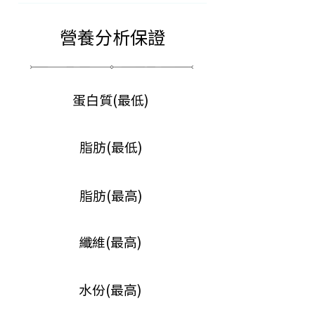
按成貓每日餵食的份量3倍
營養分析保證
蛋白質(最低)
脂肪(最低)
脂肪(最高)
纖維(最高)
水份(最高)