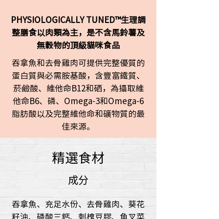
PHYSIOLOGICALLY TUNED™生理調
整膳食以肉類為主，是不含馬鈴薯及
無穀物的頂級貓咪食品
吞拿魚和去骨雞肉可提供完整優質的
蛋白質與必需胺基酸，含豐富鐵質、
菸鹼酸、維他命B12和硒，為攝取維
他命B6、磷、Omega-3和Omega-6
脂肪酸以及完整維他命和礦物質的最
佳來源。
精選食材
成分
吞拿魚、充足水份、去骨雞肉、葵花
籽油、磷酸三鈣、刺槐豆膠、角叉菜