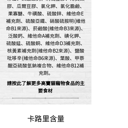
膠、瓜爾豆膠、氯化鉀、氯化膽鹼、
果寡醣、牛磺酸、硫酸鋅、維他命E
補充劑、硫酸亞鐵、硝酸硫胺明(維他
命B1來源)、菸鹼酸(維他命B3來源)、
泛酸鈣、維他命A補充劑、碘化鉀、
硫酸錳、硫酸銅、維他命D3補充劑、
核黃素補充劑(維他命B2來源)、鹽酸
吡哆辛(維他命B6來源)、葉酸、甲萘
醌亞硫酸氫鈉複合物、維他命B12補
充劑。
請按此了解更多高竇貓寵物食品的主
要食材
卡路里含量