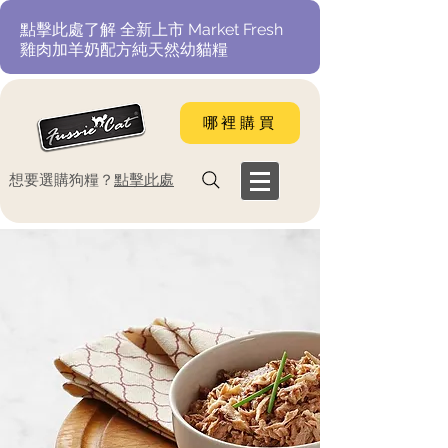
​點擊此處了解 全新上市 Market Fresh
雞肉加羊奶配方純天然幼貓糧
哪裡購買
​想要選購狗糧？
點擊此處