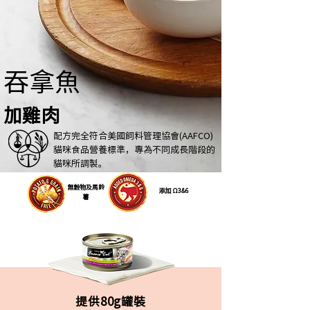
吞拿魚
加雞肉
配方完全符合美國飼料
管理協會(AAFCO)
貓咪食品營養標準，專為不同成長階段的
貓咪所調製。
無穀物及馬鈴
添加 Ω3&6
薯
提供80g罐裝