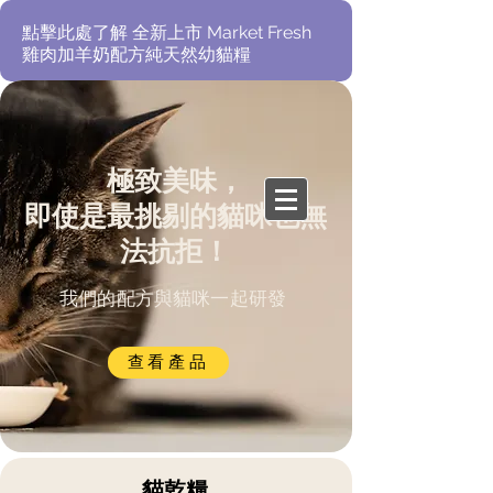
​點擊此處了解 全新上市 Market Fresh
雞肉加羊奶配方純天然幼貓糧
哪裡購買
極致美味，
​想要選購狗糧？
點擊此處
即使是最挑剔的貓咪也無
法抗拒！
​我們的配方與貓咪一起研發
查看產品
貓
乾糧