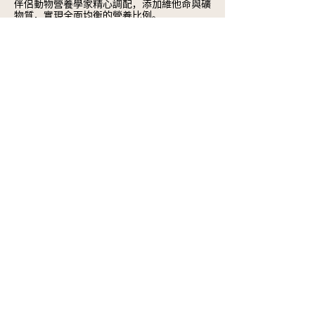
伴侶動物營養學家精心調配，添加維他命與礦
物質，實現全面均衡的營養比例。
隨後，我們透過餵食實驗、口感差異與多元蛋
白質選擇，讓貓咪親自裁定何為美味。
因此，當我們說產品是與貓咪「一起研發」
時，這絕非一句口號。
這是我們所有產品的精髓所在。
瀏覽貓糧
乾糧買一送一
濕糧24罐混合口味優惠
17.5L抗臭豌豆豆腐貓砂
全齡貓主食罐優惠