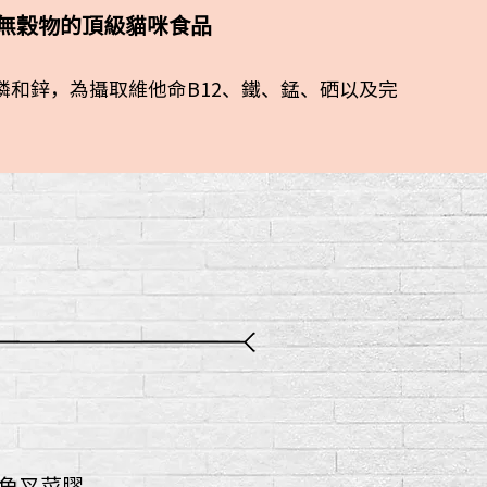
薯及無穀物的頂級貓咪食品
和鋅，為攝取維他命B12、鐵、錳、硒以及完
角叉菜膠、