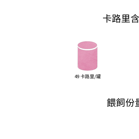
卡路里
49 卡路里/罐
餵飼份