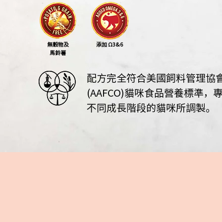
無穀物及
添加 Ω3&6
馬鈴薯
配方完全符合美國飼料
管理協
(AAFCO)貓咪食品營養標準，
不同成長階段的貓咪所調製。