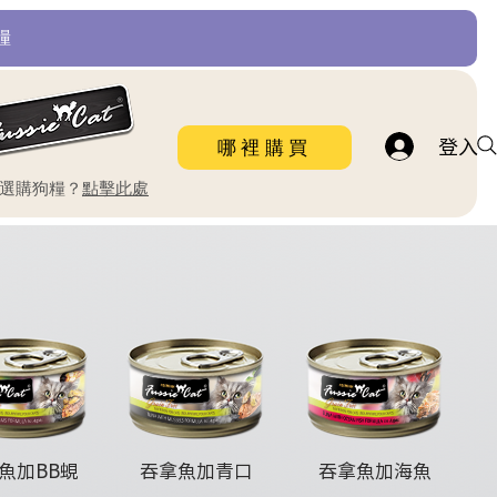
糧
登入
哪裡購買
要選購狗糧？
點擊此處
魚加BB蜆
吞拿魚加青口
吞拿魚加海魚