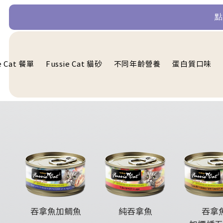
​
e Cat 餐單
Fussie Cat 貓砂
不同年齡營養
蛋白質口味
吞拿魚加鯛魚
純吞拿魚
吞拿