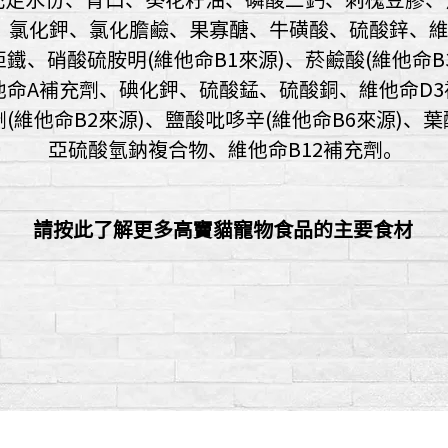
、氯化鉀、氯化膽鹼、果寡醣、牛磺酸、硫酸鋅、維
鐵、硝酸硫胺明(維他命B1來源)、菸鹼酸(維他命B
他命A補充劑、碘化鉀、硫酸錳、硫酸銅、維他命D3
(維他命B2來源)、鹽酸吡哆辛(維他命B6來源)、
亞硫酸氫鈉複合物、維他命B12補充劑。
請按此了解更多高竇貓寵物食品的主要食材