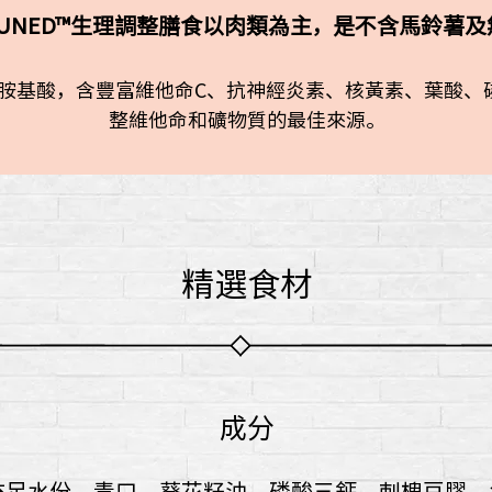
ALLY TUNED™生理調整膳食以肉類為主，是不含馬鈴
胺基酸，含豐富維他命C、抗神經炎素、核黃素、葉酸、磷
整維他命和礦物質的最佳來源。
精選食材
成分
充足水份、青口、葵花籽油、磷酸三鈣、刺槐豆膠、