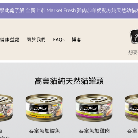
點擊此處了解 全新上市 Market Fresh 雞肉加羊奶配方純天然幼貓
健康益處
關於我們
FAQs
博客
​想
高竇貓純天然貓罐頭
魚
吞拿魚加鯷魚
吞拿魚加雞肉
吞拿