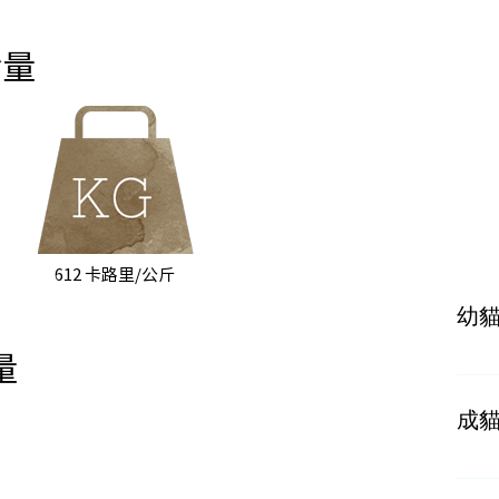
含量
612 卡路里/公斤
幼
量
按成
成
按體