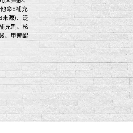
他命E補充
3來源)、泛
補充劑、核
葉酸、甲萘醌