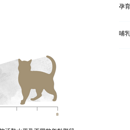
孕
按成
哺
按成