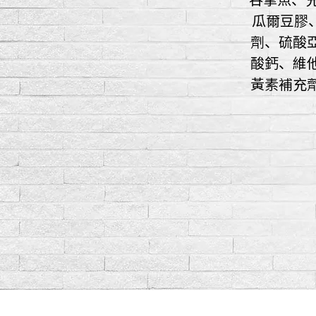
瓜爾豆膠
劑、硫酸亞
酸鈣、維
黃素補充劑