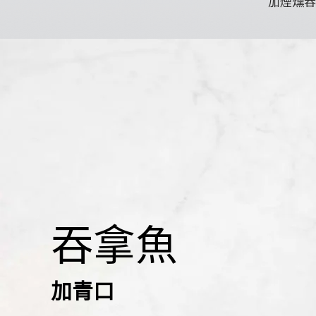
加煙燻吞
吞拿魚
加青口