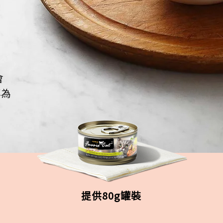
會
專為
提供80g罐裝