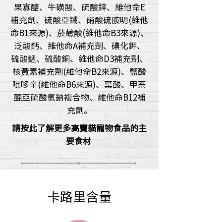
果寡醣、牛磺酸、硫酸鋅、維他命E
補充劑、硫酸亞鐵、硝酸硫胺明(維他
命B1來源)、菸鹼酸(維他命B3來源)、
泛酸鈣、維他命A補充劑、碘化鉀、
硫酸錳、硫酸銅、維他命D3補充劑、
核黃素補充劑(維他命B2來源)、鹽酸
吡哆辛(維他命B6來源)、葉酸、甲萘
醌亞硫酸氫鈉複合物、維他命B12補
充劑。
請按此了解更多高竇貓寵物食品的主
要食材
卡路里含量