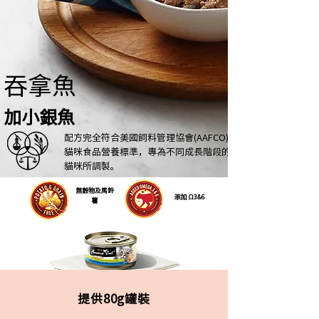
吞拿魚
加小銀魚
配方完全符合美國飼料
管理協會(AAFCO)
貓咪食品營養標準，專為不同成長階段的
貓咪所調製。
無穀物及馬鈴
添加 Ω3&6
薯
提供80g罐裝