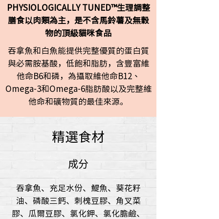
PHYSIOLOGICALLY TUNED™生理調整
膳食以肉類為主，是不含馬鈴薯及無穀
物的頂級貓咪食品
吞拿魚和白魚能提供完整優質的蛋白質
與必需胺基酸，低飽和脂肪，含豐富維
他命B6和磷，為攝取維他命B12、
Omega-3和Omega-6脂肪酸以及完整維
他命和礦物質的最佳來源。
精選食材
成分
吞拿魚、充足水份、鯷魚、葵花籽
油、磷酸三鈣、刺槐豆膠、角叉菜
膠、瓜爾豆膠、氯化鉀、氯化膽鹼、