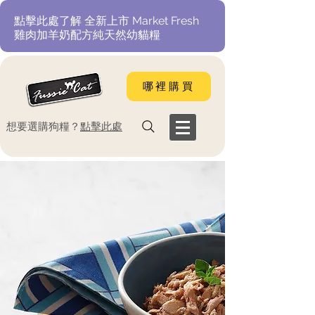
​點擊此處了解 全新上市 Market Fresh
雞肉加羊奶配方純天然幼貓糧
哪裡購買
​想要選購狗糧？
點擊此處