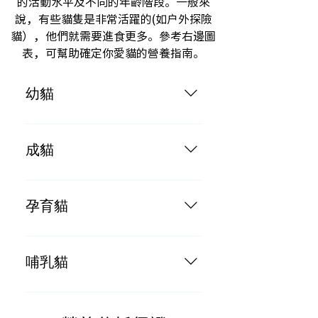
的活動水平及不同的年齡階段。一般來
說，有些貓隻是非常活躍的(如戶外探險
貓），他們就需要進食更多。參考右邊圖
表，可幫助確定你愛貓的營養指南。
幼貓
按成貓每日餵食的份量2倍
成貓
按體重每2-3磅每日餵食一罐
孕育貓
按成貓每日餵食的份量3倍
哺乳貓
按成貓每日餵食的份量3倍