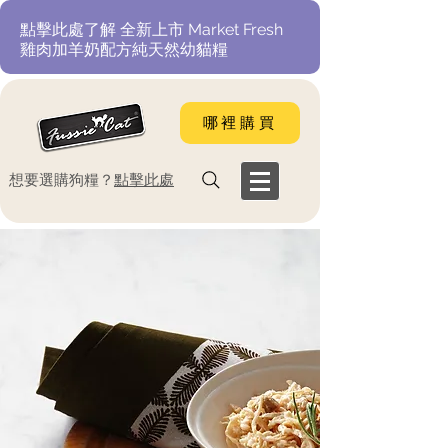
​點擊此處了解 全新上市 Market Fresh
雞肉加羊奶配方純天然幼貓糧
哪裡購買
​想要選購狗糧？
點擊此處