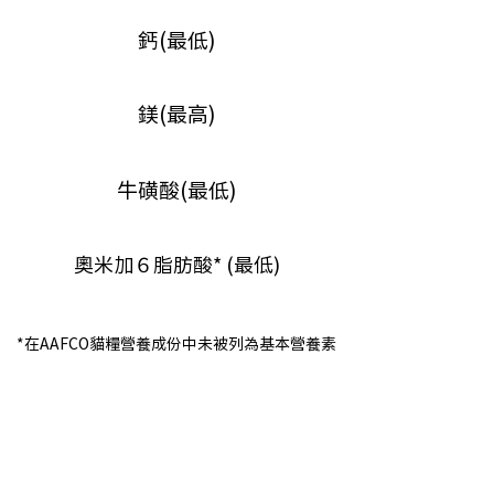
鈣(最低)
鎂(最高)
牛磺酸(最低)
奧米加６脂肪酸* (最低)
*在AAFCO貓糧營養成份中未被列為基本營養素
轉換新配方