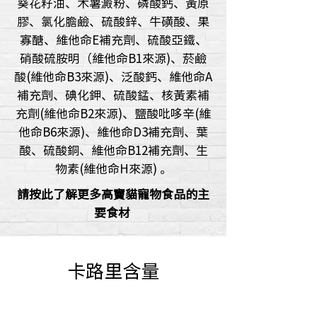
葵花籽油、木薯澱粉、磷酸鈣、黃原
膠、氯化膽鹼、硫酸鋅、牛磺酸、果
寡醣、維他命E補充劑、硫酸亞鐵、
硝酸硫胺明（維他命B1來源)、菸鹼
酸(維他命B3來源)、泛酸鈣、維他命A
補充劑、碘化鉀、硫酸錳、核黃素補
充劑(維他命B2來源)、鹽酸吡哆辛(維
他命B6來源)、維他命D3補充劑、葉
酸、硫酸銅、維他命B12補充劑、生
物素(維他命H來源) 。
請按此了解更多高竇貓寵物食品的主
要食材
卡路里含量