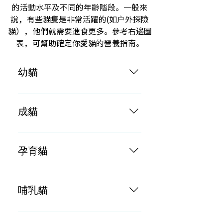
的活動水平及不同的年齡階段。一般來
說，有些貓隻是非常活躍的(如戶外探險
貓），他們就需要進食更多。參考右邊圖
表，可幫助確定你愛貓的營養指南。
幼貓
按成貓每日餵食的份量2倍
成貓
按體重每2-3磅每日餵食一罐
孕育貓
按成貓每日餵食的份量3倍
哺乳貓
按成貓每日餵食的份量3倍