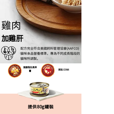
雞肉
加雞肝
配方完全符合美國飼料
管理協會(AAFCO)
貓咪食品營養標準，專為不同成長階段的
貓咪所調製。
無穀物及馬鈴
添加 Ω3&6
薯
提供80g罐裝