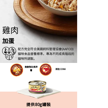
雞肉
加蛋
配方完全符合美國飼料管理協會(AAFCO)
貓咪食品營養標準，專為不同成長階段的
貓咪所調製。
無穀物及馬鈴
添加 Ω3&6
薯
提供80g罐裝