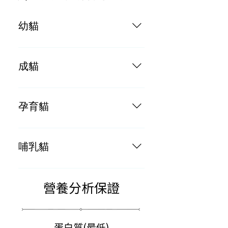
幼貓
按成貓每日餵食的份量2倍
成貓
按體重每2-3磅每日餵食一罐
孕育貓
按成貓每日餵食的份量3倍
哺乳貓
按成貓每日餵食的份量3倍
營養分析保證
蛋白質(最低)