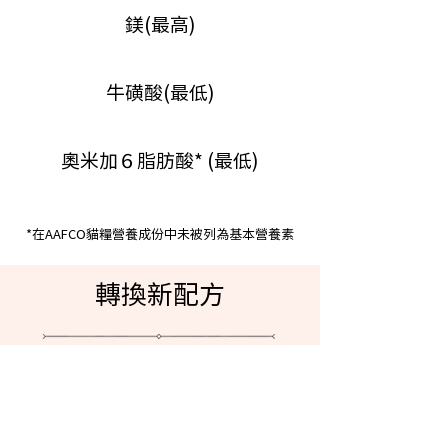
鎂(最高)
牛磺酸(最低)
奧米加６脂肪酸* (最低)
*在AAFCO貓糧營養成份中未被列為基本營養素
轉換新配方