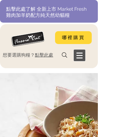
​點擊此處了解 全新上市 Market Fresh
雞肉加羊奶配方純天然幼貓糧
哪裡購買
​想要選購狗糧？
點擊此處