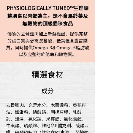
PHYSIOLOGICALLY TUNED™生理調
整膳食以肉類為主，是不含馬鈴薯及
無穀物的頂級貓咪食品
優質的去骨雞肉加上新鮮雞蛋，提供完整
的蛋白質與必需胺基酸，低鈉但含豐富鐵
質，同時提供Omega-3和Omega-6脂肪酸
以及完整的維他命和礦物質。
精選食材
成分
去骨雞肉、充足水分、木薯澱粉、葵花籽
油、雞蛋粉、磷酸鈣、刺槐豆膠、乳酸
鈣、雞湯、氯化鈉、果寡醣、氯化膽鹼、
牛磺酸、硫酸鋅、維他命E補充劑、硫酸亞
鐵、硝酸硫胺明（維他命B1來源)、菸鹼酸