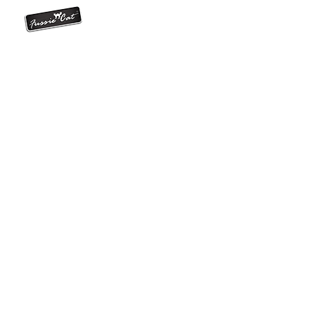
貓糧產品
所有貓糧
+852 23611121
Market Fresh系列貓糧
天然肉醬小食
黑鑽全齡主食罐
金鑽全齡主食罐
​極品吞拿魚肉汁主食罐
​山羊奶湯汁主食罐
400克野生吞拿魚系列
400克海中寶系列
貓砂產品
所有貓砂
豆腐貓砂
​抗臭豌豆豆腐貓砂
紙貓砂
礦物貓砂