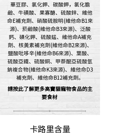
華豆膠、氯化鉀、碳酸鉀，氯化膽
鹼、牛磺酸、果寡醣、硫酸鋅、維他
命E補充劑、硝酸硫胺明(維他命B1來
源)、菸鹼酸(維他命B3來源)、泛酸
鈣、碘化鉀、硫酸錳、維他命A補充
劑、核黃素補充劑(維他命B2來源)、
鹽酸吡哆辛(維他命B6來源)、葉酸、
硫酸亞鐵、硫酸銅、甲萘醌亞硫酸氫
鈉複合物(維他命K3來源)、維他命D3
補充劑、維他命B12補充劑。
請按此了解更多高竇貓寵物食品的主
要食材
卡路里含量