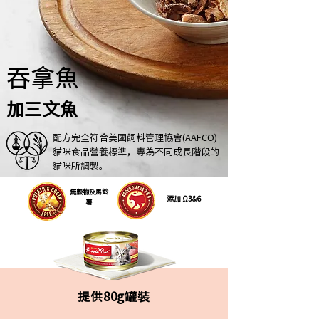
吞拿魚
加三文魚
配方完全符合美國飼料
管理協會(AAFCO)
貓咪食品營養標準，專為不同成長階段的
貓咪所調製。
無穀物及馬鈴
添加 Ω3&6
薯
提供80g罐裝