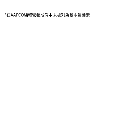
*在AAFCO貓糧營養成份中未被列為基本營養素
轉換新配方
雖說停止餵食其他食品後隔日便
已經可以讓愛貓進食高竇貓食
品，但我們仍建議採取循序漸進
的方式，以最多兩週的時間來調
整愛貓的飲食，對之前採高穀