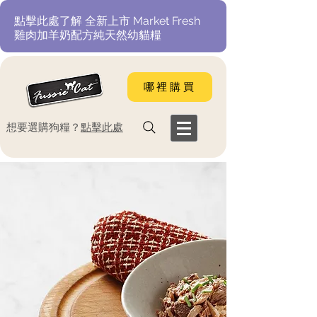
​點擊此處了解 全新上市 Market Fresh
雞肉加羊奶配方純天然幼貓糧
哪裡購買
​想要選購狗糧？
點擊此處