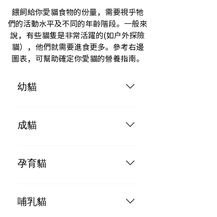
餵飼給你愛貓食物的份量，需要視乎牠
們的活動水平及不同的年齡階段。一般來
說，有些貓隻是非常活躍的(如戶外探險
貓），他們就需要進食更多。參考右邊
圖表，可幫助確定你愛貓的營養指南。
幼貓
按成貓每日餵食的份量2倍
成貓
按體重每2-3磅每日餵食一罐
孕育貓
按成貓每日餵食的份量3倍
哺乳貓