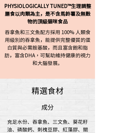
PHYSIOLOGICALLY TUNED™生理調整
膳食以肉類為主，是不含馬鈴薯及無穀
物的頂級貓咪食品
吞拿魚和三文魚配方採用 100% 人類食
用級別的吞拿魚，能提供完整優質的蛋
白質與必需胺基酸，而且富含飽和脂
肪，富含DHA，可幫助維持健康的視力
和大腦發展。
精選食材
成分
充足水份、吞拿魚、三文魚、葵花籽
油、磷酸鈣、刺槐豆膠、紅藻膠、關