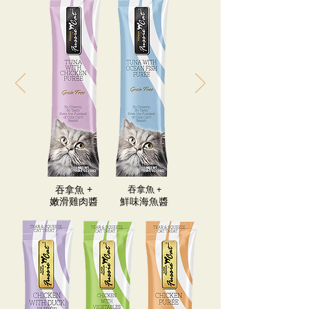
​吞拿魚​ +
​吞拿魚​ +
嫩滑雞肉醬
鮮味海魚醬