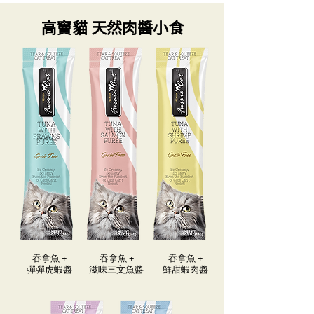
高竇貓 天然肉醬小食
​吞拿魚 ​+
​吞拿魚​ +
​吞拿魚 +
彈彈虎蝦醬
滋味三文魚醬
​鮮甜蝦肉醬