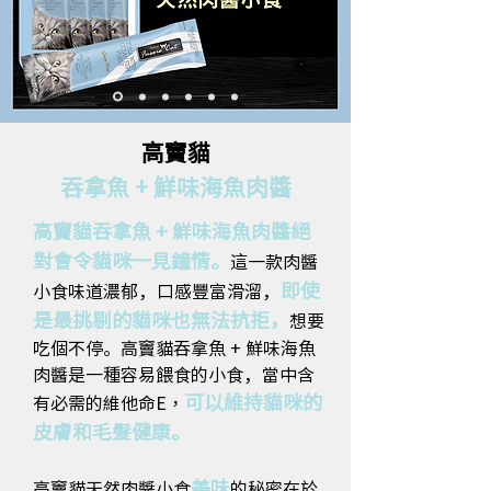
高竇貓
吞拿魚 + 鮮味海魚肉醬
高竇貓吞拿魚 + 鮮味海魚肉醬絕
對會令貓咪一見鐘情。
這一款肉醬
即使
小食味道濃郁，口感豐富滑溜，
是最挑剔的貓咪也無法抗拒，
想要
吃個不停。高竇貓吞拿魚 + 鮮味海魚
肉醬是一種容易餵食的小食，當中含
可以維持貓咪的
有必需的維他命E，
皮膚和毛髮健康。
美味
高竇貓天然肉醬小食
的秘密在於