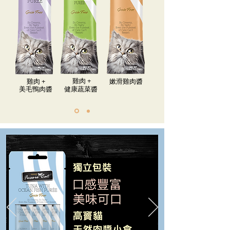
​雞肉​ +
​雞肉​ +
嫰滑雞肉醬
美毛鴨肉醬
健康蔬菜醬