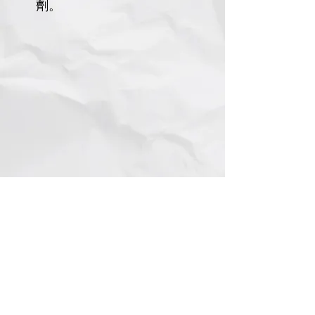
劑。
如此美味滑溜
即使是最挑剔的貓咪也無法抗拒
每一包高竇貓天然肉醬小食均有4條獨立包裝。
合共有8種口味選擇:
吞拿魚 + 嫰滑雞肉醬