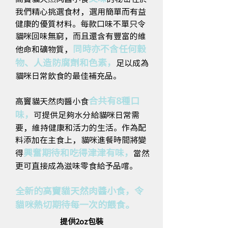
我們精心挑選食材，選用簡單而有益
健康的優質材料。每款口味不單只令
貓咪回味無窮，而且還含有豐富的維
同時亦不含任何穀
他命和礦物質，
物、人造防腐劑和色素，
足以成為
貓咪日常飲食的最佳補充品。
合共有8種口
高竇貓天然肉醬小食
味，
可提供足夠水分給貓咪日常需
要，維持健康和活力的生活。作為配
料添加在主食上，貓咪進餐時間將變
興奮期待和吃得津津有味，
得
當然
更可直接成為滋味零食給予品嚐。
全新的高竇貓天然肉醬小食，令
貓咪熱切期待每一次的餵食。
提供2oz包裝