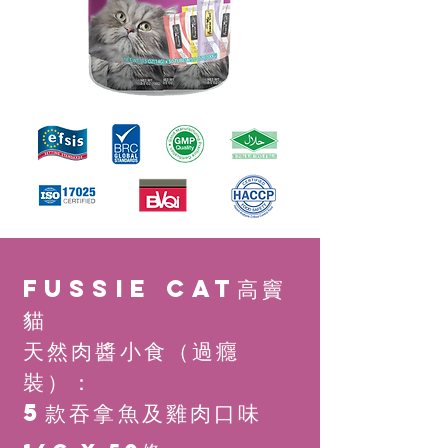
Fussie Cat高竇
貓
天然肉醬小食（過癮
裝）：
5款吞拿魚及雞肉口味