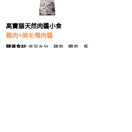
高竇貓天然肉醬小食
雞肉+美毛鴨肉醬
精選食材
: 充足水分、雞肉、鴨肉、馬
鈴薯、葵花籽油、黃原膠、硫酸鋅、
牛磺酸、維他命E補充劑
營養分析保證
: 蛋白質(最低至) 6.0% |
脂肪(最低至) 1.5% | 纖維(最高至)
0.5% | 水份(最高至) 86.0% | 牛磺酸
(最低至) 0.02%