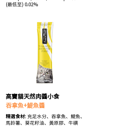
(最低至) 0.02%
高竇貓天然肉醬小食
吞拿魚+鯷魚醬
精選食材
: 充足水分、吞拿魚、鯷魚、
馬鈴薯、葵花籽油、黃原膠、牛磺