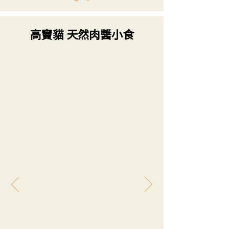
高竇貓 天然肉醬小食