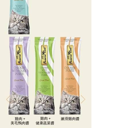
​雞肉​ +
​雞肉​ +
嫰滑雞肉醬
美毛鴨肉醬
健康蔬菜醬