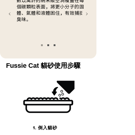
數以萬計的納米級空洞覆蓋在每
個碳顆粒表面，將更小分子的固
體、氣體和液體困住，有效捕捉
臭味。
Fussie Cat 貓砂使用步驟
1. 倒入貓砂