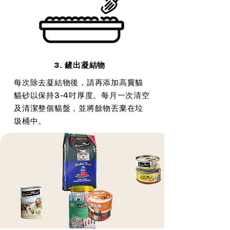
3. 鏟出凝結物
每次除去凝結物後，請再添加高竇貓
貓砂以保持3-4吋厚度。每月一次清空
及清潔整個貓盤，並將餘物丟棄在垃
圾桶中。