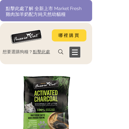
​點擊此處了解 全新上市 Market Fresh
雞肉加羊奶配方純天然幼貓糧
哪裡購買
​想要選購狗糧？
點擊此處