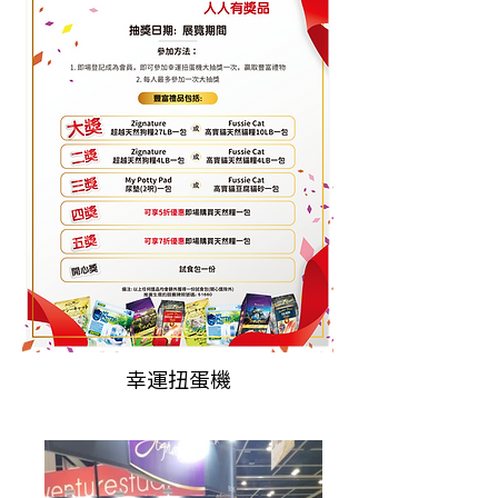
幸運扭蛋機