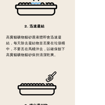
2. 迅速凝結
高竇貓礦物貓砂遇液體即會迅速凝
結，每天除去凝結物並丟棄在垃圾桶
中，不要丟在馬桶沖去，以確保餘下
高竇貓礦物貓砂保持清潔乾爽。