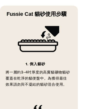
Fussie Cat 貓砂使用步驟
1. 倒入貓砂
將一層約3-4吋厚度的高竇貓礦物貓砂
覆蓋在乾淨的貓便盤中。為獲得最佳
效果請勿與不凝結的貓砂混合使用。