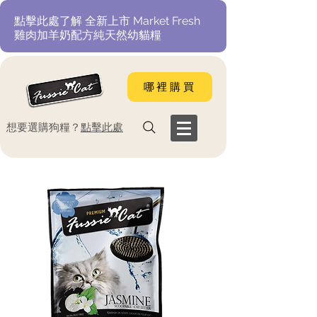
​點擊此處了解 全新上市 Market Fresh
雞肉加羊奶配方純天然幼貓糧
哪裡購買
​想要選購狗糧？
點擊此處