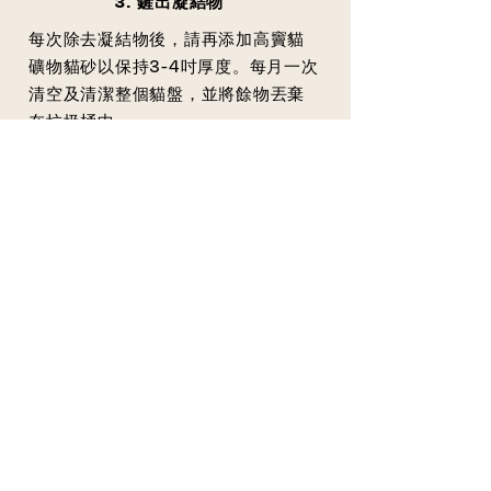
3. 鏟出凝結物
每次除去凝結物後，請再添加高竇貓
礦物貓砂以保持3-4吋厚度。每月一次
清空及清潔整個貓盤，並將餘物丟棄
在垃圾桶中。
瀏覽 Fussie Cat 貓糧