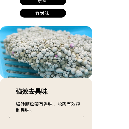
原味
竹炭味
強效去異味
貓砂顆粒帶有香味，能夠有效控
制異味。