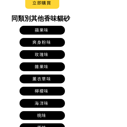
立即購買
​同類別其他香味貓砂
蘋果味
爽身粉味
玫瑰味
雜果味
薰衣草味
檸檬味
海洋味
桃味