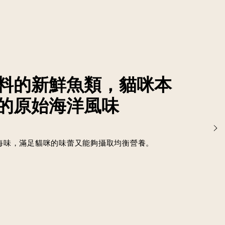
料的新鮮魚類，貓咪本
的原始海洋風味
鮮海味，滿足貓咪的味蕾又能夠攝取均衡營養。