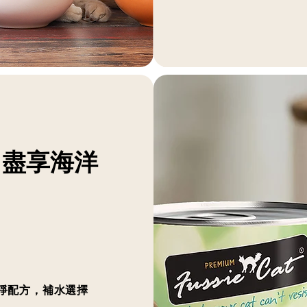
，盡享海洋
淨配方，補水選擇