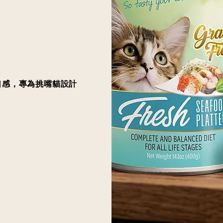
口感，專為挑嘴貓設計