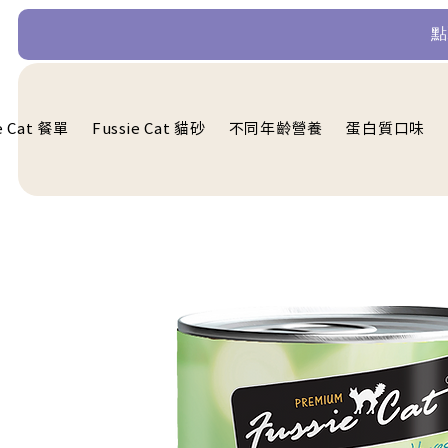
​
e Cat 餐單
Fussie Cat 貓砂
不同年齡營養
蛋白質口味