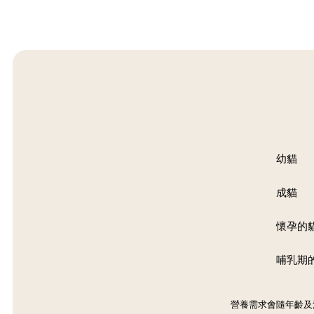
幼貓
成貓
懷孕的
哺乳期
營養需求會隨年齡及