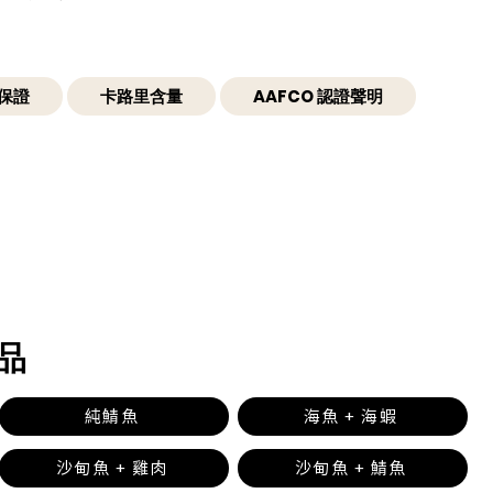
保證
卡路里含量
AAFCO 認證聲明
品
純鯖魚
海魚 + 海蝦
沙甸魚 + 雞肉
沙甸魚 + 鯖魚