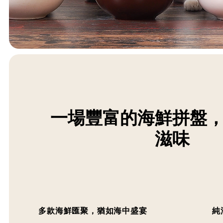
一場豐富的海鮮拼盤
滋味
多款海鮮匯聚，猶如海中盛宴
純