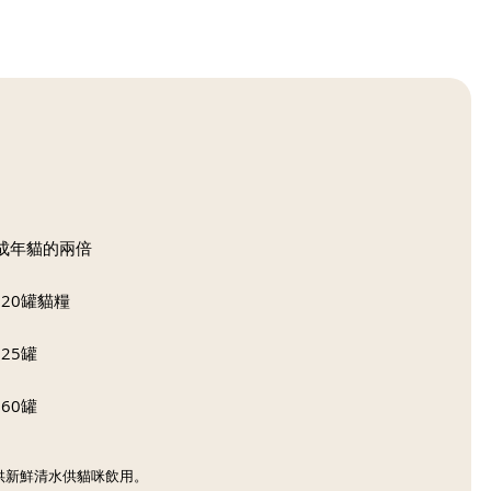
成年貓的兩倍
20罐貓糧
25罐
60罐
供新鮮清水供貓咪飲用。