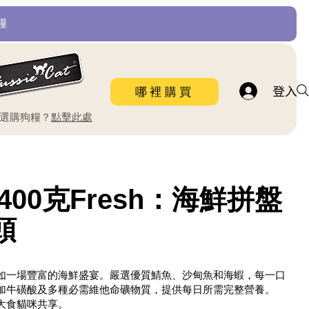
糧
登入
哪裡購買
要選購狗糧？
點擊此處
at 400克Fresh：海鮮拼盤
頭
如一場豐富的海鮮盛宴。嚴選優質鯖魚、沙甸魚和海蝦，每一口
加牛磺酸及多種必需維他命礦物質，提供每日所需完整營養。
大食貓咪共享。