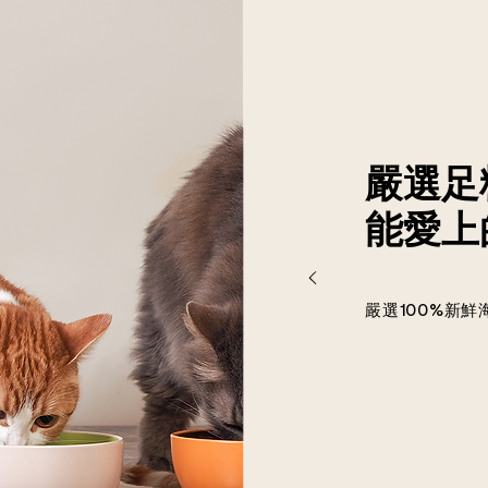
嚴選足
能愛上
嚴選100%新