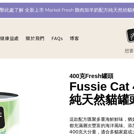
點擊此處了解 全新上市 Market Fresh 雞肉加羊奶配方純天然幼貓
健康益處
關於我們
FAQs
博客
​想
400克Fresh罐頭
Fussie C
純天然貓罐
這款配方匯聚多重海鮮鮮味，猶
都充滿層次豐富的海洋風味。添
400克大分量，適合多貓家庭或