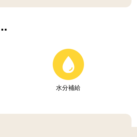
.
水分補給