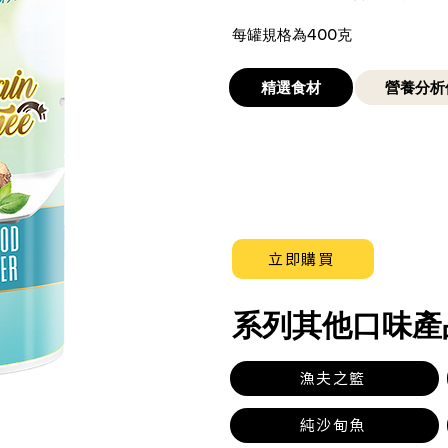
每罐規格為400克
精選食材
營養分析
立即購買
​系列其他口味產
漁夫之籃
純沙甸魚