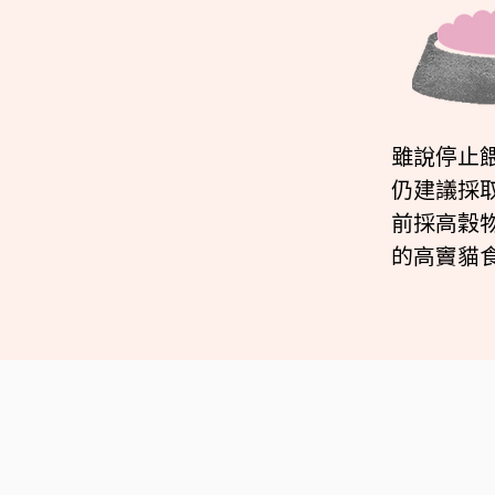
雖說停止
仍建議採
前採高穀
的高竇貓