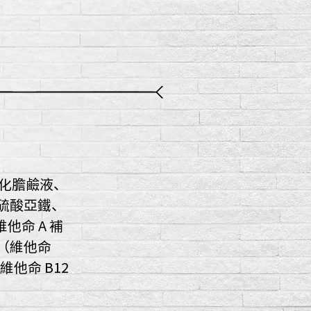
化膽鹼液、
、硫酸亞鐵、
他命 A 補
（維他命
他命 B12