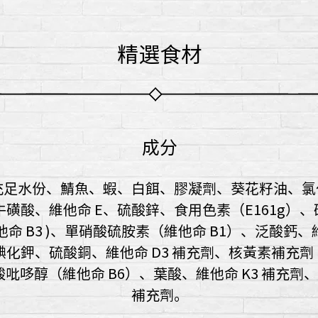
精選食材
成分
充足水份、鯖魚、蝦、白餌、膠凝劑、葵花籽油、氯
磺酸、維他命 E、硫酸鋅、食用色素（E161g）
命 B3 )、單硝酸硫胺素（維他命 B1）、泛酸鈣、維
碘化鉀、硫酸銅、維他命 D3 補充劑、核黃素補充劑
酸吡哆醇（維他命 B6）、葉酸、維他命 K3 補充劑、維
補充劑。