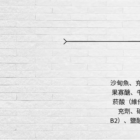
沙甸魚、
果寡醣、牛
菸酸（維他
充劑、
B2）、鹽