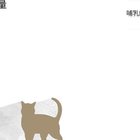
按體重
量
哺乳
按體重