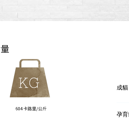
含量
成貓
按體重
604 卡路里/公斤
孕育