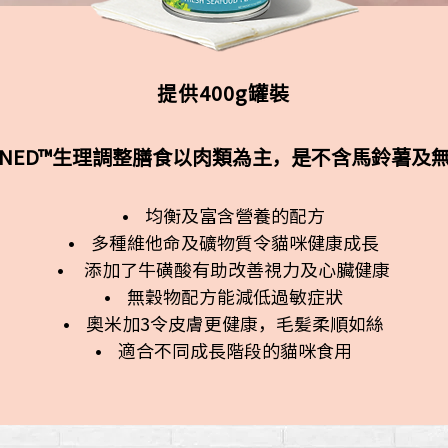
提供400g罐裝
LLY TUNED™生理調整膳食以肉類為主，是不含馬鈴
• 均衡及富含營養的配方
• 多種維他命及礦物質令貓咪健康成長
• 添加了牛磺酸有助改善視力及心臟健康
• 無穀物配方能減低過敏症狀
• 奧米加3令皮膚更健康，毛髪柔順如絲
• 適合不同成長階段的貓咪食用