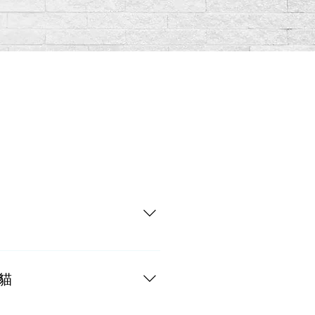
每4磅每日餵食0.20罐
貓