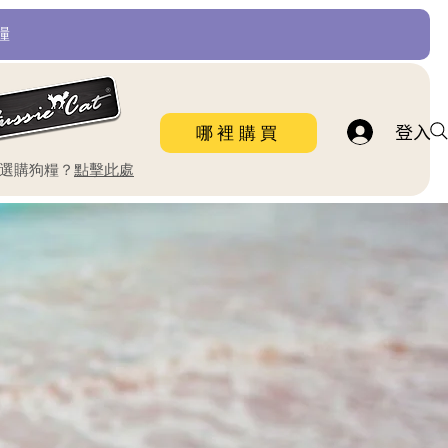
糧
登入
哪裡購買
要選購狗糧？
點擊此處