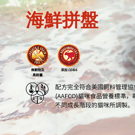
海鮮拼盤
無穀物及
添加 Ω3&6
馬鈴薯
配方完全符合美國飼料
管理協
(AAFCO)貓咪食品營養標準，
不同成長階段的貓咪所調製。