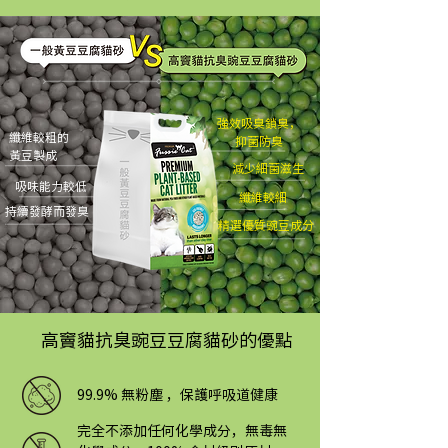
強效吸臭鎖臭，
纖維較粗的
抑菌防臭
黃豆製成
減少細菌滋生
吸味能力較低
纖維較細
持續發酵而發臭
精選優質豌豆成分
高竇貓抗臭豌豆豆腐貓砂的優點
99.9% 無粉塵 ，保護呼吸道健康
完全不添加任何化學成分，無毒無