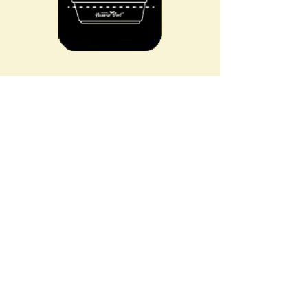
​訂閱我們
定期收到飼養知識、優惠券和促銷訊息
點擊註冊
貓糧產品
所有貓糧
+852 23611121
Market Fresh系列貓糧
天然肉醬小食