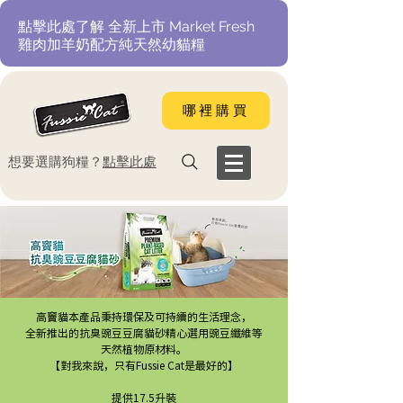
​點擊此處了解 全新上市 Market Fresh
雞肉加羊奶配方純天然幼貓糧
哪裡購買
​想要選購狗糧？
點擊此處
高竇貓本產品秉持環保及可持續的生活理念，
全新推出的抗臭豌豆豆腐貓砂
精心選用豌豆纖維等
天然植物原材料。
【對我來說，只有Fussie Cat是最好的】
提供17.5升裝