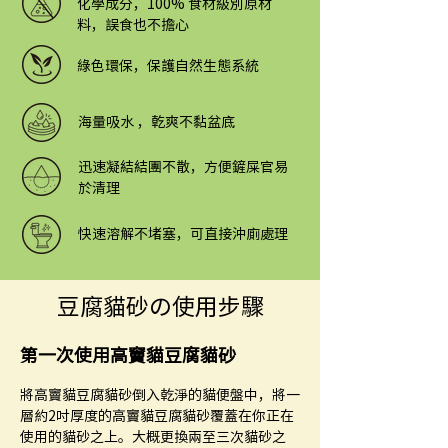
化學成分，100% 食材級別原材
料，誤食也不擔心
綠色環保，保護自然生態系統
海量吸水 ，亁爽不黏盆底
迅速凝結結團不散，方便鏟屎官易
於清理
快速溶解不堵塞，可直接沖廁處理
豆腐貓砂の使用步驟
第一次使用高竇貓豆腐貓砂
將高竇貓豆腐貓砂倒入乾淨的貓便盤中，將一
層約2吋厚度的高竇貓豆腐貓砂覆蓋在你正在
使用的貓砂之上。大概更換兩至三次貓砂之