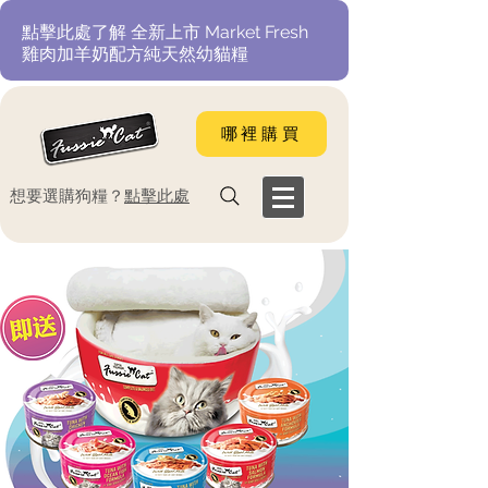
​點擊此處了解 全新上市 Market Fresh
雞肉加羊奶配方純天然幼貓糧
哪裡購買
​想要選購狗糧？
點擊此處