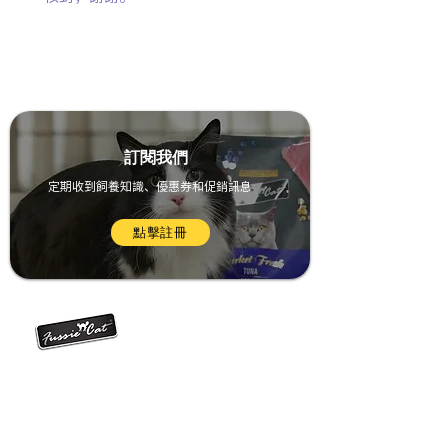
​訂閱我們
定期收到飼養知識、優惠券和促銷訊息
點擊註冊
貓糧產品
所有貓糧
+852 23611121
Market Fresh系列貓糧
天然肉醬小食
黑鑽全齡主食罐