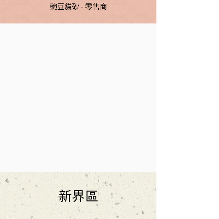
豌豆貓砂 - 零售商
​新界區